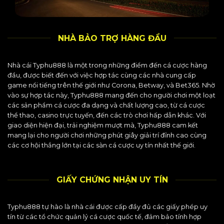
NHÀ BẢO TRỢ HÀNG ĐẦU
Nhà cái Typhu888 là một trong những điểm đến cá cược hàng
đầu, được biết đến với việc hợp tác cùng các nhà cung cấp
game nổi tiếng trên thế giới như Corona, Betway, và Bet365. Nhờ
vào sự hợp tác này, Typhu888 mang đến cho người chơi một loạt
các sản phẩm cá cược đa dạng và chất lượng cao, từ cá cược
thể thao, casino trực tuyến, đến các trò chơi hấp dẫn khác. Với
giao diện hiện đại, trải nghiệm mượt mà, Typhu888 cam kết
mang lại cho người chơi những phút giây giải trí đỉnh cao cùng
các cơ hội thắng lớn tại các sàn cá cược uy tín nhất thế giới.
GIẤY CHỨNG NHẬN UY TÍN
Typhu888 tự hào là nhà cái được cấp đầy đủ các giấy phép uy
tín từ các tổ chức quản lý cá cược quốc tế, đảm bảo tính hợp