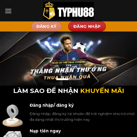
Bỏ
qua
nội
dung
ĐĂNG KÝ
ĐĂNG NHẬP
LÀM SAO ĐỂ NHẬN
KHUYẾN MÃI
Đăng nhập/ đăng ký
Đăng nhập, đăng ký tài khoản để trải nghiệm kho trò chơi
đa dạng nhất thị trường hiện nay.
Nạp tiền ngay