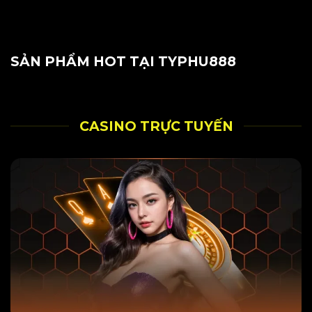
SẢN PHẨM HOT TẠI TYPHU888
CASINO TRỰC TUYẾN