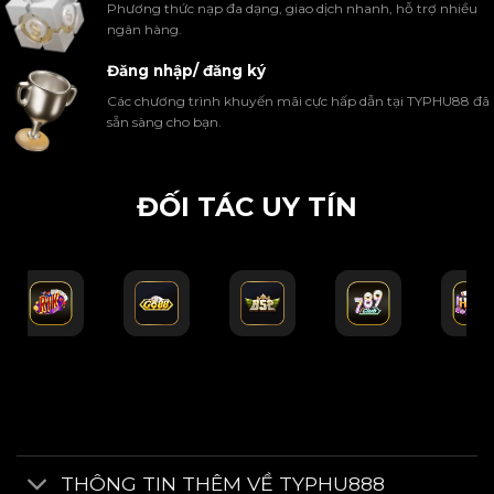
Phương thức nạp đa dạng, giao dịch nhanh, hỗ trợ nhiều
ngân hàng.
Đăng nhập/ đăng ký
Các chương trình khuyến mãi cực hấp dẫn tại TYPHU88 đã
sẵn sàng cho bạn.
ĐỐI TÁC UY TÍN
THÔNG TIN THÊM VỀ TYPHU888