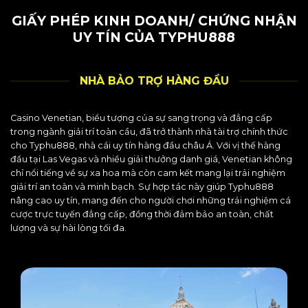
GIẤY PHÉP KINH DOANH/ CHỨNG NHẬN
UY TÍN CỦA TYPHU888
NHÀ BẢO TRỢ HÀNG ĐẦU
Casino Venetian, biểu tượng của sự sang trọng và đẳng cấp
trong ngành giải trí toàn cầu, đã trở thành nhà tài trợ chính thức
cho Typhu888, nhà cái uy tín hàng đầu châu Á. Với vị thế hàng
đầu tại Las Vegas và nhiều giải thưởng danh giá, Venetian không
chỉ nổi tiếng về sự xa hoa mà còn cam kết mang lại trải nghiệm
giải trí an toàn và minh bạch. Sự hợp tác này giúp Typhu888
nâng cao uy tín, mang đến cho người chơi những trải nghiệm cá
cược trực tuyến đẳng cấp, đồng thời đảm bảo an toàn, chất
lượng và sự hài lòng tối đa.