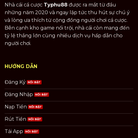
Nhà cái cá cược
Typhu88
được ra mắt từ đầu
những năm 2020 và ngay lập tức thu hút sự chú ý
và lòng ưa thích từ cộng đồng người chơi cá cược.
Bên cạnh kho game nổi trội, nhà cái còn mang đến
tỷ lệ thắng lớn cùng nhiều dịch vụ hấp dẫn cho
người chơi.
HƯỚNG DẪN
Đăng Ký
Đăng Nhập
Nạp Tiền
Rút Tiền
Tải App